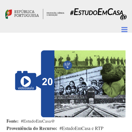
Passar para o conteúdo principal
Fonte
#EstudoEmCasa@
Proveniência do Recurso
#EstudoEmCasa e RTP