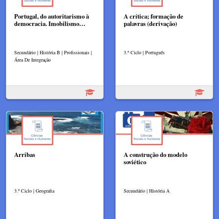
Portugal, do autoritarismo à
A crítica; formação de
democracia. Imobilismo…
palavras (derivação)
Secundário | História B | Profissionais |
3.º Ciclo | Português
Área De Integração
Arribas
A construção do modelo
soviético
3.º Ciclo | Geografia
Secundário | História A