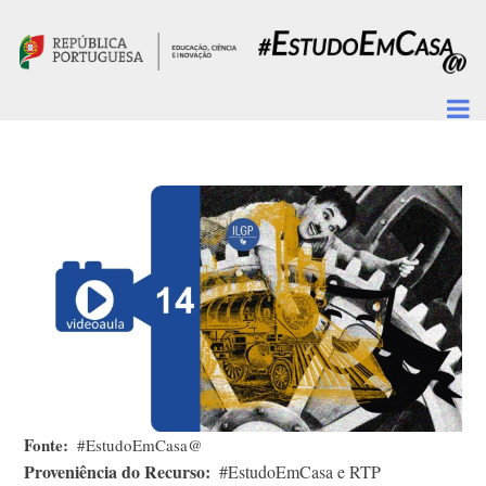
Passar para o conteúdo principal
Fonte
#EstudoEmCasa@
Proveniência do Recurso
#EstudoEmCasa e RTP