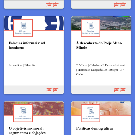
Falácias informais: ad
À descoberta do Polje Mira-
hominem
Minde
Secundário | Filosofia
2.º Ciclo | Cidadania E Desenvolvimento
| História E Geografia De Portugal | 3.º
Ciclo
O objetivismo moral:
Políticas demográficas
argumentos e objeções