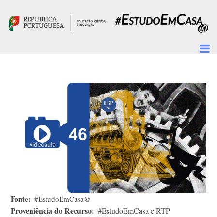
Passar para o conteúdo principal
Fonte
#EstudoEmCasa@
Proveniência do Recurso
#EstudoEmCasa e RTP