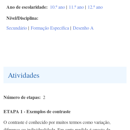
Ano de escolaridade
10.º ano
|
11.º ano
|
12.º ano
Nível/Disciplina
Secundário
|
Formação Específica
|
Desenho A
Atividades
Número de etapas
2
ETAPA 1 - Exemplos de contraste
O contraste é conhecido por muitos termos como variação,
diferença ou individualidade. Em certa medida é oposto de