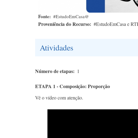
Fonte
#EstudoEmCasa@
Proveniência do Recurso
#EstudoEmCasa e RT
Atividades
Número de etapas
1
ETAPA 1 - Composição: Proporção
Vê o vídeo com atenção.