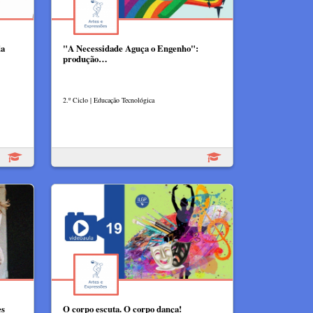
da
"A Necessidade Aguça o Engenho":
produção…
2.º Ciclo | Educação Tecnológica
es
O corpo escuta. O corpo dança!