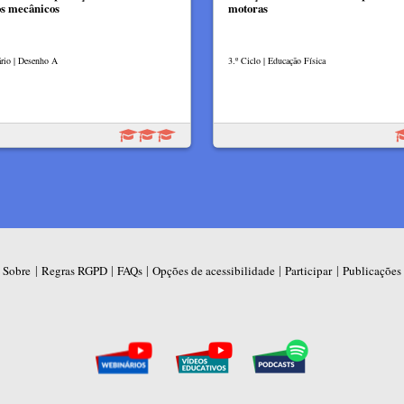
os mecânicos
motoras
rio | Desenho A
3.º Ciclo | Educação Física
|
|
|
|
|
Sobre
Regras RGPD
FAQs
Opções de acessibilidade
Participar
Publicações