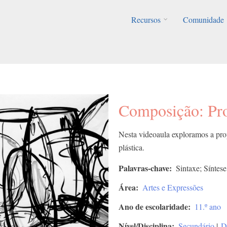
Recursos
Comunidade
Composição: Pr
Nesta videoaula exploramos a pro
plástica.
Palavras-chave
Sintaxe; Síntes
Área
Artes e Expressões
Ano de escolaridade
11.º ano
Nível/Disciplina
Secundário
|
D