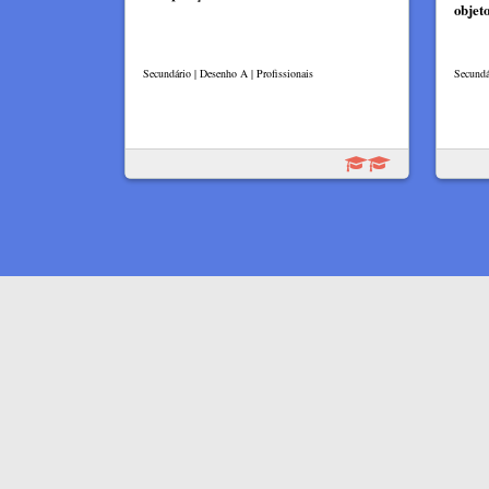
objet
Secundário | Desenho A | Profissionais
Secundá