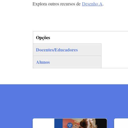
Explora outros recursos de
Desenho A
.
Opções
(separador ativo)
Docentes/Educadores
Alunos