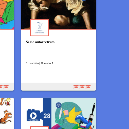
Série autorretrato
Secundário | Desenho A