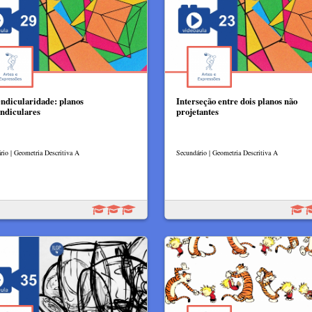
ndicularidade: planos
Interseção entre dois planos não
ndiculares
projetantes
rio | Geometria Descritiva A
Secundário | Geometria Descritiva A