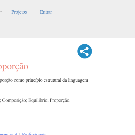
Projetos
Entrar
oporção
porção como princípio estrutural da linguagem
e; Composição; Equilíbrio; Proporção.
esenho A
|
Profissionais