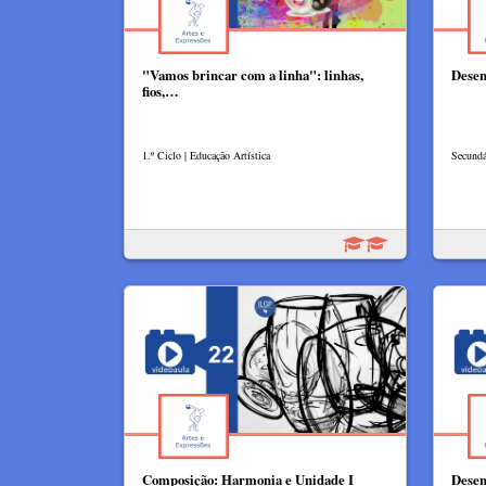
"Vamos brincar com a linha": linhas,
Desen
fios,…
1.º Ciclo | Educação Artística
Secundá
Composição: Harmonia e Unidade I
Desen