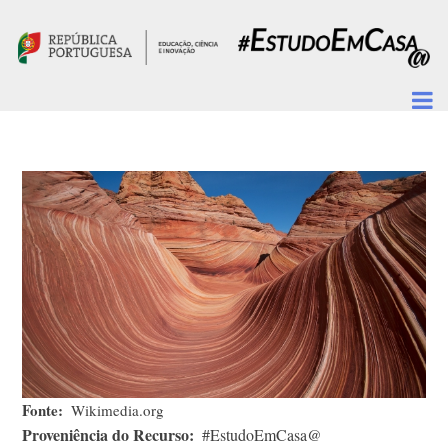
Passar para o conteúdo principal
Fonte
Wikimedia.org
Proveniência do Recurso
#EstudoEmCasa@