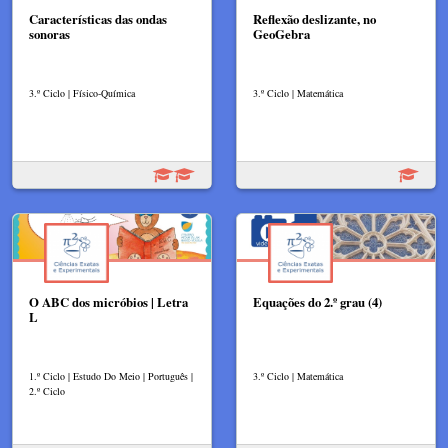
Características das ondas
Reflexão deslizante, no
sonoras
GeoGebra
3.º Ciclo | Físico-Química
3.º Ciclo | Matemática
O ABC dos micróbios | Letra
Equações do 2.º grau (4)
L
1.º Ciclo | Estudo Do Meio | Português |
3.º Ciclo | Matemática
2.º Ciclo