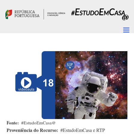
Passar para o conteúdo principal
Fonte
#EstudoEmCasa@
Proveniência do Recurso
#EstudoEmCasa e RTP