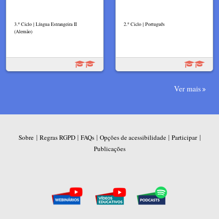
3.º Ciclo | Língua Estrangeira II
2.º Ciclo | Português
(Alemão)
Ver mais
|
|
|
|
|
Sobre
Regras RGPD
FAQs
Opções de acessibilidade
Participar
Publicações