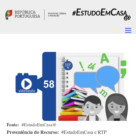
Passar para o conteúdo principal
Fonte
#EstudoEmCasa@
Proveniência do Recurso
#EstudoEmCasa e RTP