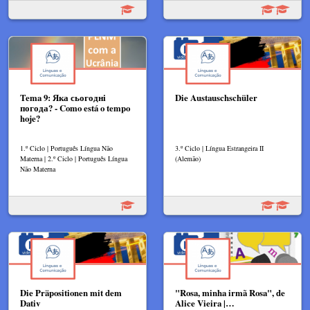
Tema 9: Яка сьогодні
Die Austauschschüler
погода? - Como está o tempo
hoje?
1.º Ciclo | Português Língua Não
3.º Ciclo | Língua Estrangeira II
Materna | 2.º Ciclo | Português Língua
(Alemão)
Não Materna
Die Präpositionen mit dem
"Rosa, minha irmã Rosa", de
Dativ
Alice Vieira |…