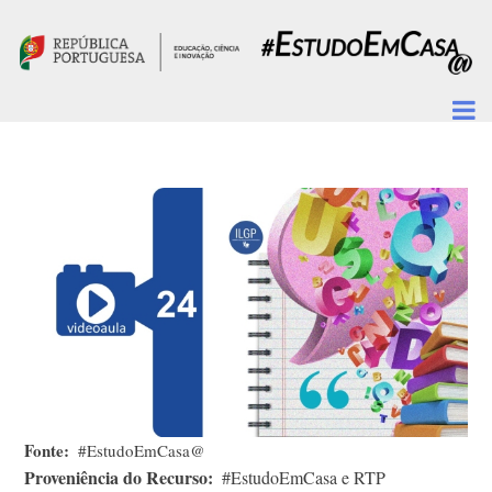
Passar para o conteúdo principal
Fonte
#EstudoEmCasa@
Proveniência do Recurso
#EstudoEmCasa e RTP