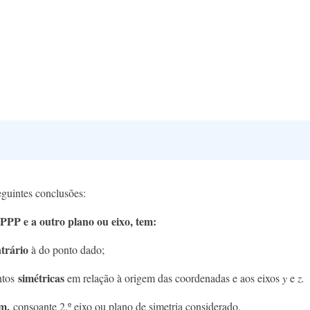
seguintes conclusões:
PPP e a outro plano ou eixo, tem:
ntrário
à do ponto dado;
simétricas
ontos
em relação à origem das coordenadas e aos eixos
y
e
z.
am,
consoante 2.º eixo ou plano de simetria considerado.