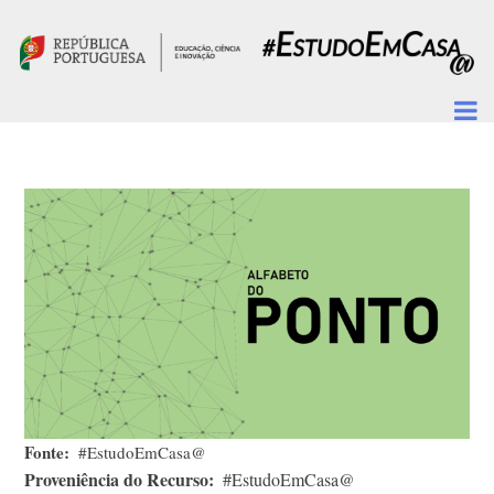
Passar para o conteúdo principal
Fonte
#EstudoEmCasa@
Proveniência do Recurso
#EstudoEmCasa@