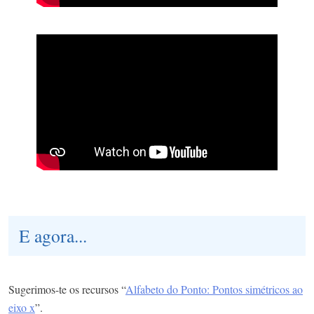
E agora...
Sugerimos-te os recursos “
Alfabeto do Ponto: Pontos simétricos ao
eixo x
”.