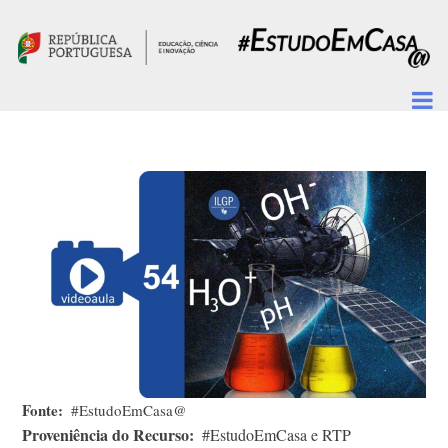
Passar para o conteúdo principal
Fonte
#EstudoEmCasa@
Proveniência do Recurso
#EstudoEmCasa e RTP