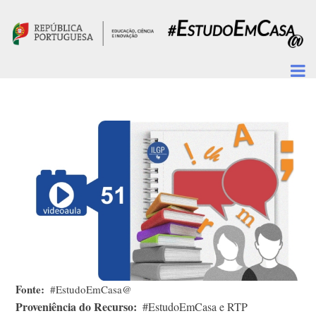
Passar para o conteúdo principal
Fonte
#EstudoEmCasa@
Proveniência do Recurso
#EstudoEmCasa e RTP