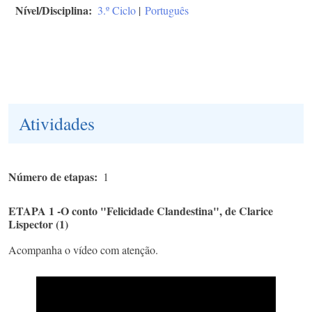
Nível/Disciplina
3.º Ciclo
|
Português
Atividades
Número de etapas
1
ETAPA 1 -O conto "Felicidade Clandestina", de Clarice
Lispector (1)
Acompanha o vídeo com atenção.