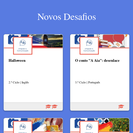
Novos Desafios
Halloween
O conto "A Aia": desenlace
2.º Ciclo | Inglês
3.º Ciclo | Português