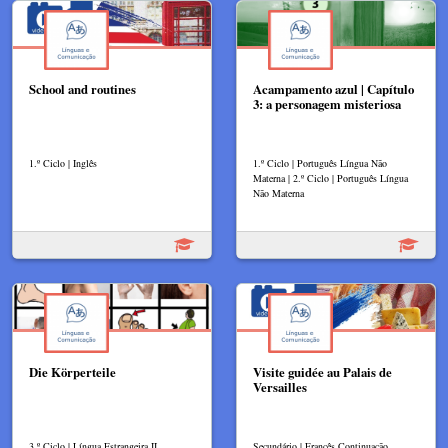
School and routines
Acampamento azul | Capítulo
3: a personagem misteriosa
1.º Ciclo | Inglês
1.º Ciclo | Português Língua Não
Materna | 2.º Ciclo | Português Língua
Não Materna
Die Körperteile
Visite guidée au Palais de
Versailles
3.º Ciclo | Língua Estrangeira II
Secundário | Francês Continuação