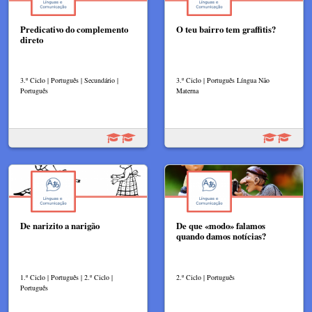
Predicativo do complemento
O teu bairro tem graffitis?
direto
3.º Ciclo | Português | Secundário |
3.º Ciclo | Português Língua Não
Português
Materna
De narizito a narigão
De que «modo» falamos
quando damos notícias?
1.º Ciclo | Português | 2.º Ciclo |
2.º Ciclo | Português
Português