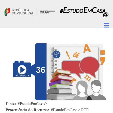
Passar para o conteúdo principal
Fonte
#EstudoEmCasa@
Proveniência do Recurso
#EstudoEmCasa e RTP