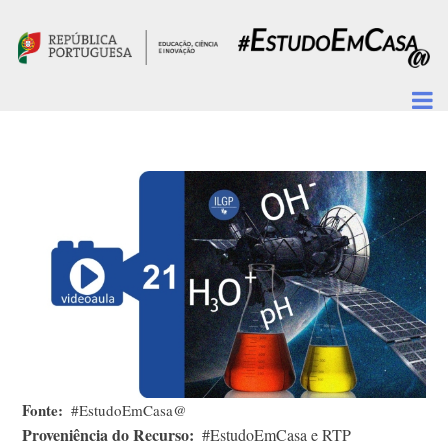
Passar para o conteúdo principal
Fonte
#EstudoEmCasa@
Proveniência do Recurso
#EstudoEmCasa e RTP