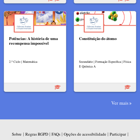
Potências: A história de uma
Constituição do átomo
recompensa impossível
2.º Ciclo | Matemática
Secundário | Formação Específica | Física
E Química A
Ver mais
|
|
|
|
|
Sobre
Regras RGPD
FAQs
Opções de acessibilidade
Participar