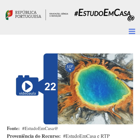
Passar para o conteúdo principal
Fonte
#EstudoEmCasa@
Proveniência do Recurso
#EstudoEmCasa e RTP