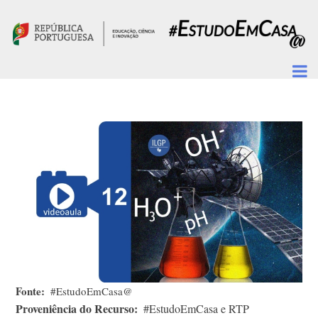
Passar para o conteúdo principal
Fonte
#EstudoEmCasa@
Proveniência do Recurso
#EstudoEmCasa e RTP