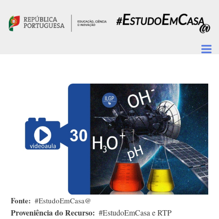
Passar para o conteúdo principal
Fonte
#EstudoEmCasa@
Proveniência do Recurso
#EstudoEmCasa e RTP