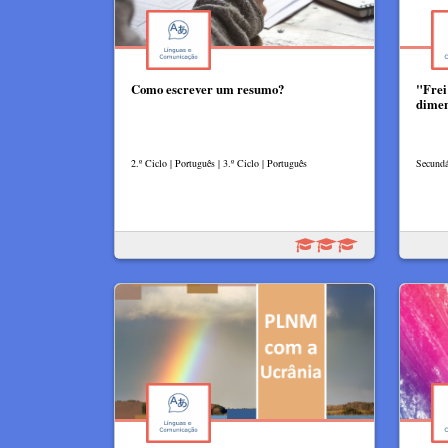
Como escrever um resumo?
"Frei
dime
2.º Ciclo | Português | 3.º Ciclo | Português
Secundár