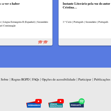
: a ver o haber
Instante Literário pela voz do autor
Cristina…
o | Língua Estrangeira II (Espanhol) | Secundário
3.º Ciclo | Português | Secundário | Português
hol Continuação
|
|
|
|
|
Sobre
Regras RGPD
FAQs
Opções de acessibilidade
Participar
Publicações