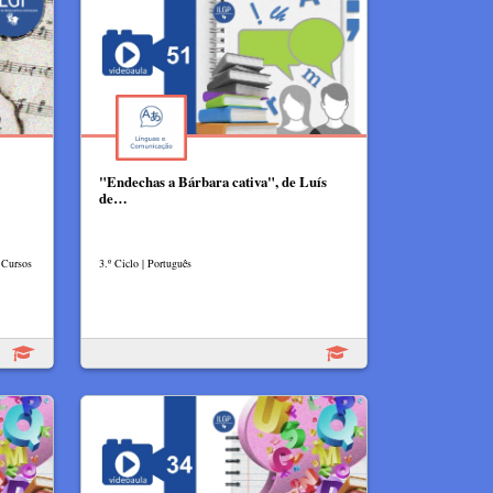
"Endechas a Bárbara cativa", de Luís
de…
 Cursos
3.º Ciclo | Português