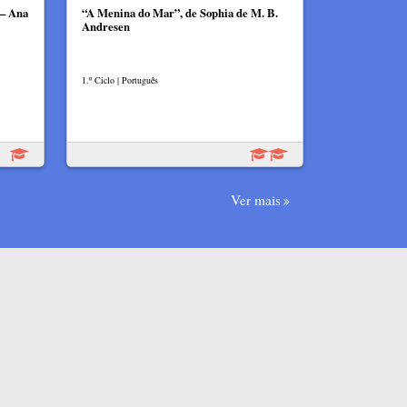
 – Ana
“A Menina do Mar”, de Sophia de M. B.
Andresen
1.º Ciclo | Português
Ver mais