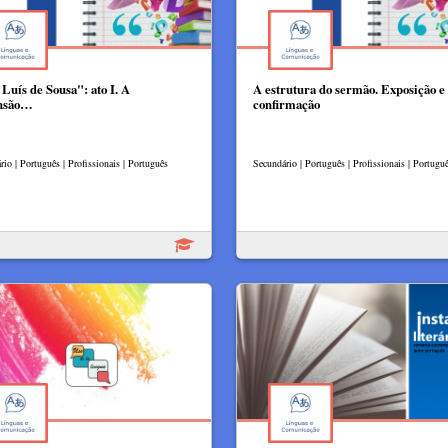
 Luís de Sousa": ato I. A
A estrutura do sermão. Exposição e
nsão…
confirmação
io | Português | Profissionais | Português
Secundário | Português | Profissionais | Portugu