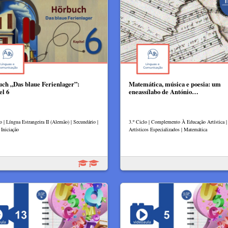
ch „Das blaue Ferienlager”:
Matemática, música e poesia: um
el 6
eneassílabo de António…
o | Língua Estrangeira II (Alemão) | Secundário |
3.º Ciclo | Complemento À Educação Artística |
Iniciação
Artísticos Especializados | Matemática