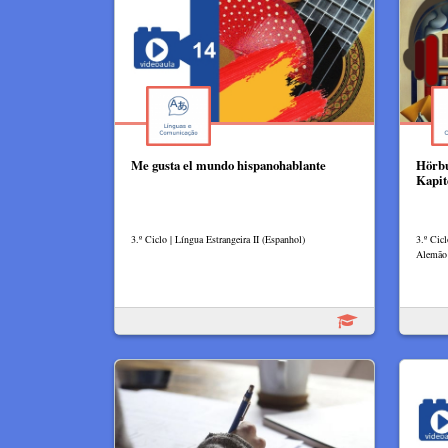
Me gusta el mundo hispanohablante
Hörbu
Kapit
3.º Ciclo | Língua Estrangeira II (Espanhol)
3.º Cicl
Alemão 