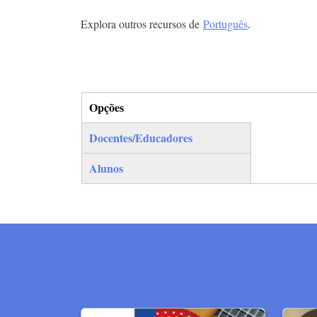
Explora outros recursos de
Português
.
Opções
(separador ativo)
Docentes/Educadores
Alunos