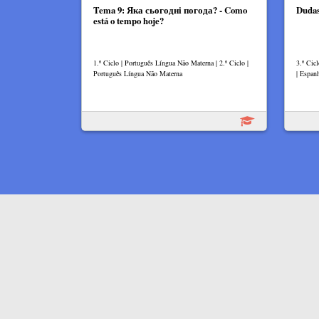
Tema 9: Яка сьогодні погода? - Como
Dudas
está o tempo hoje?
1.º Ciclo | Português Língua Não Materna | 2.º Ciclo |
3.º Cicl
Português Língua Não Materna
| Espan