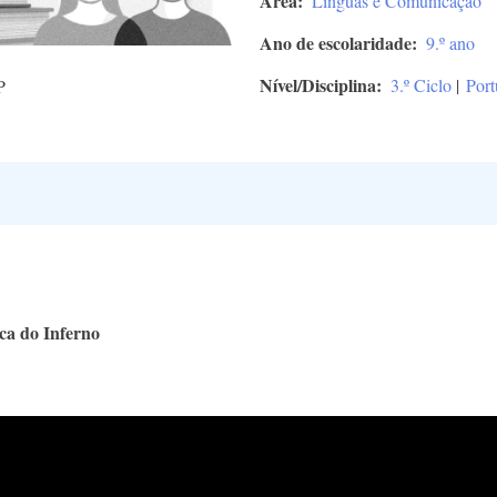
Área
Línguas e Comunicação
Ano de escolaridade
9.º ano
Nível/Disciplina
3.º Ciclo
|
Port
P
ca do Inferno