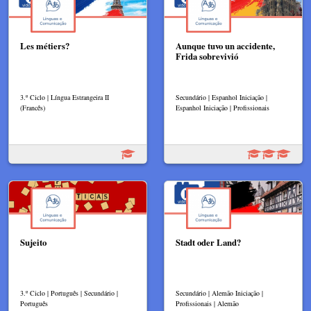
Les métiers?
Aunque tuvo un accidente,
Frida sobrevivió
3.º Ciclo | Língua Estrangeira II
Secundário | Espanhol Iniciação |
(Francês)
Espanhol Iniciação | Profissionais
Sujeito
Stadt oder Land?
3.º Ciclo | Português | Secundário |
Secundário | Alemão Iniciação |
Português
Profissionais | Alemão