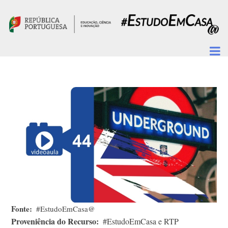
Passar para o conteúdo principal
Fonte
#EstudoEmCasa@
Proveniência do Recurso
#EstudoEmCasa e RTP