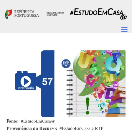
Passar para o conteúdo principal
Fonte
#EstudoEmCasa@
Proveniência do Recurso
#EstudoEmCasa e RTP