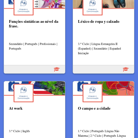
Funções sintáticas ao nível da
Léxico de ropa y calzado
frase.
Secundário | Português | Profissionais |
3.º Ciclo | Língua Estrangeira II
Português
(Espanhol) | Secundário | Espanhol
Iniciação
At work
O campo e a cidade
3.º Ciclo | Inglês
1.º Ciclo | Português Língua Não
Materna | 2.º Ciclo | Português Língua