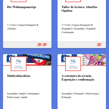
Die Wohnungsanzeige
Taller de lectura: Abuelita
Opalina
3.º Ciclo | Língua Estrangeira II
3.º Ciclo | Língua Estrangeira II
(Alemão)
(Espanhol) | Secundário | Espanhol
Continuação
Multiculturalism
A estrutura do sermão.
Exposição e confirmação
Secundário | Inglês Continuação |
Secundário | Português | Profissionais |
Profissionais | Inglês
Português