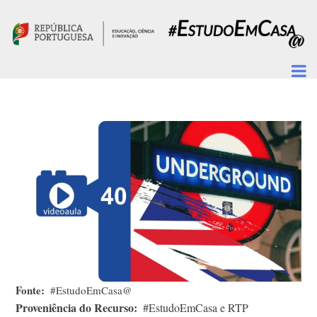
Passar para o conteúdo principal
Fonte
#EstudoEmCasa@
Proveniência do Recurso
#EstudoEmCasa e RTP