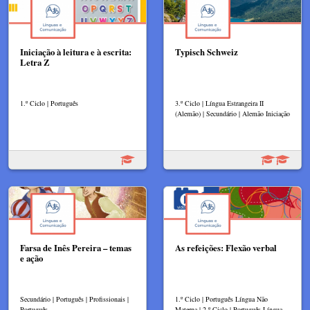
Iniciação à leitura e à escrita:
Typisch Schweiz
Letra Z
1.º Ciclo | Português
3.º Ciclo | Língua Estrangeira II
(Alemão) | Secundário | Alemão Iniciação
Farsa de Inês Pereira – temas
As refeições: Flexão verbal
e ação
Secundário | Português | Profissionais |
1.º Ciclo | Português Língua Não
Português
Materna | 2.º Ciclo | Português Língua