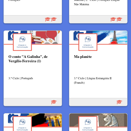
Não Materna
O conto "A Galinha", de
Ma planète
Vergílio Ferreira (1)
3.º Ciclo | Português
3.º Ciclo | Língua Estrangeira II
(Francês)