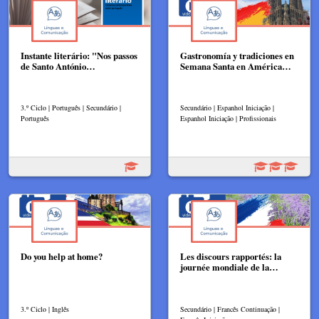
Instante literário: "Nos passos
Gastronomía y tradiciones en
de Santo António…
Semana Santa en América…
3.º Ciclo | Português | Secundário |
Secundário | Espanhol Iniciação |
Português
Espanhol Iniciação | Profissionais
Do you help at home?
Les discours rapportés: la
journée mondiale de la…
3.º Ciclo | Inglês
Secundário | Francês Continuação |