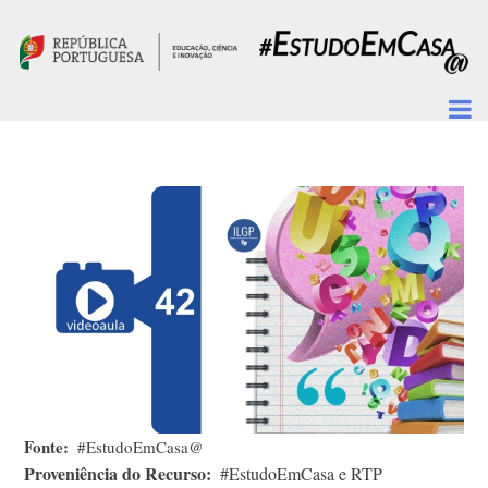
Passar para o conteúdo principal
Fonte
#EstudoEmCasa@
Proveniência do Recurso
#EstudoEmCasa e RTP