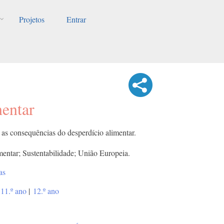
Projetos
Entrar
mentar
e as consequências do desperdício alimentar.
mentar; Sustentabilidade; União Europeia.
as
11.º ano
|
12.º ano