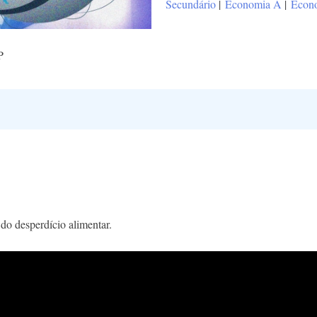
Secundário
|
Economia A
|
Econ
P
do desperdício alimentar.