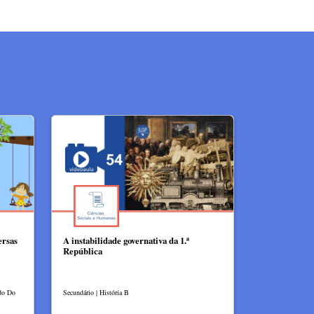
ersas
A instabilidade governativa da 1.ª
República
udo Do
Secundário | História B