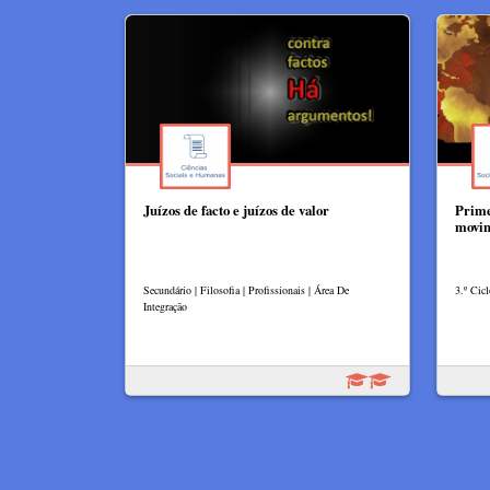
Juízos de facto e juízos de valor
Prime
movim
Secundário | Filosofia | Profissionais | Área De
3.º Cicl
Integração