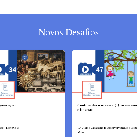
Novos Desafios
eneração
Continentes e oceanos (1): áreas em
e imersas
rio | História B
1.º Ciclo | Cidadania E Desenvolvimento | Est
Meio