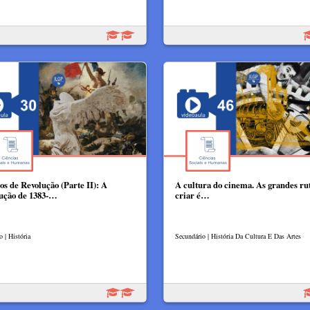
s de Revolução (Parte II): A
A cultura do cinema. As grandes ru
ução de 1383-…
criar é…
o | História
Secundário | História Da Cultura E Das Artes