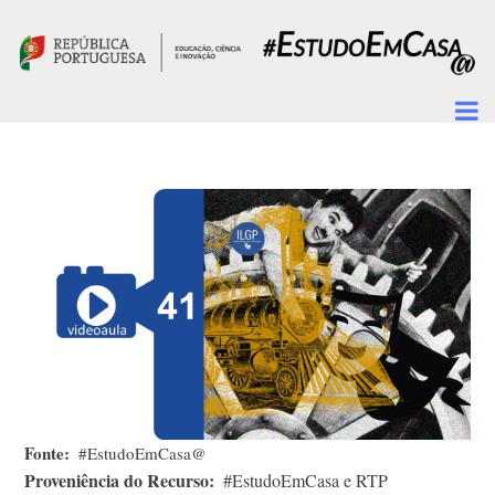
Passar para o conteúdo principal
Fonte
#EstudoEmCasa@
Proveniência do Recurso
#EstudoEmCasa e RTP