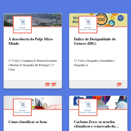
À descoberta do Polje Mira-
Índice de Desigualdade de
Minde
Género (IDG)
2.º Ciclo | Cidadania E Desenvolvimento
3.º Ciclo | Geografia | Secundário |
| História E Geografia De Portugal | 3.º
Geografia A
Ciclo
Como classificar os bens
Carbono Zero: os acordos
climáticos e o mercado do…