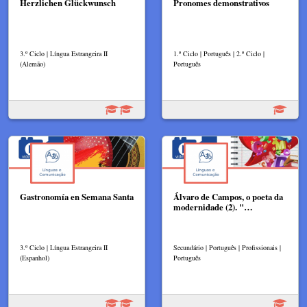
Herzlichen Glückwunsch
Pronomes demonstrativos
3.º Ciclo | Língua Estrangeira II
1.º Ciclo | Português | 2.º Ciclo |
(Alemão)
Português
Gastronomía en Semana Santa
Álvaro de Campos, o poeta da
modernidade (2). "…
3.º Ciclo | Língua Estrangeira II
Secundário | Português | Profissionais |
(Espanhol)
Português