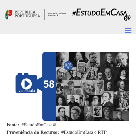
Passar para o conteúdo principal
Fonte
#EstudoEmCasa@
Proveniência do Recurso
#EstudoEmCasa e RTP