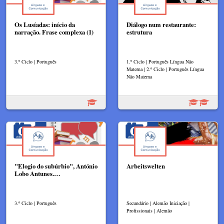
Os Lusíadas: início da
Diálogo num restaurante:
narração. Frase complexa (1)
estrutura
3.º Ciclo | Português
1.º Ciclo | Português Língua Não
Materna | 2.º Ciclo | Português Língua
Não Materna
"Elogio do subúrbio", António
Arbeitswelten
Lobo Antunes.…
3.º Ciclo | Português
Secundário | Alemão Iniciação |
Profissionais | Alemão