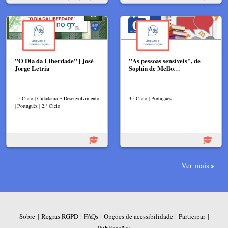
"O Dia da Liberdade" | José
"As pessoas sensíveis", de
Jorge Letria
Sophia de Mello…
1.º Ciclo | Cidadania E Desenvolvimento
3.º Ciclo | Português
| Português | 2.º Ciclo
Ver mais
|
|
|
|
|
Sobre
Regras RGPD
FAQs
Opções de acessibilidade
Participar