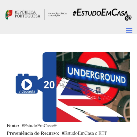
Passar para o conteúdo principal
Fonte
#EstudoEmCasa@
Proveniência do Recurso
#EstudoEmCasa e RTP