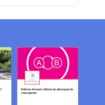
 I
Falácias formais: falácia da afirmação da
consequente