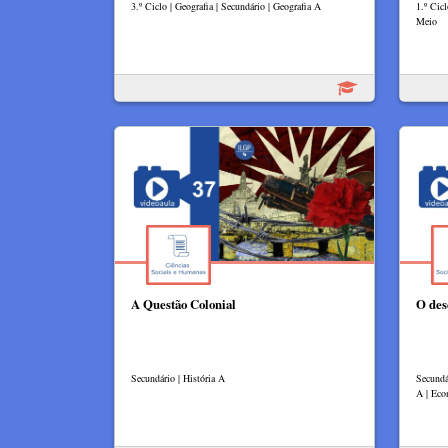
3.º Ciclo | Geografia | Secundário | Geografia A
1.º Cic
Meio
A Questão Colonial
O des
Secundário | História A
Secundá
A | Ec