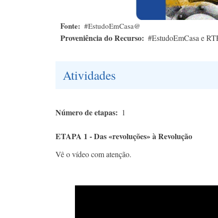
Fonte
#EstudoEmCasa@
Proveniência do Recurso
#EstudoEmCasa e RT
Atividades
Número de etapas
1
ETAPA 1 - Das «revoluções» à Revolução
Vê o vídeo com atenção.