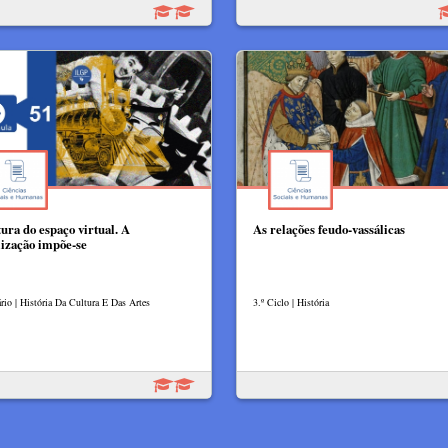
tura do espaço virtual. A
As relações feudo-vassálicas
lização impõe-se
rio | História Da Cultura E Das Artes
3.º Ciclo | História