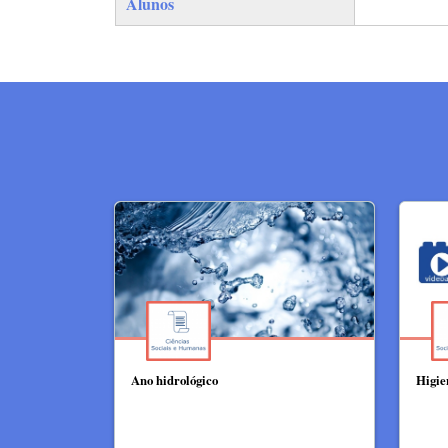
Alunos
Ano hidrológico
Higie