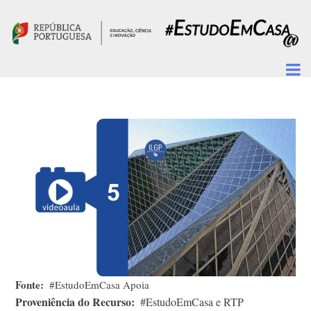
Passar para o conteúdo principal
Fonte
#EstudoEmCasa Apoia
Proveniência do Recurso
#EstudoEmCasa e RTP