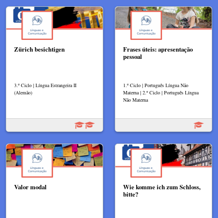
Zürich besichtigen
Frases úteis: apresentação
pessoal
3.º Ciclo | Língua Estrangeira II
1.º Ciclo | Português Língua Não
(Alemão)
Materna | 2.º Ciclo | Português Língua
Não Materna
Valor modal
Wie komme ich zum Schloss,
bitte?