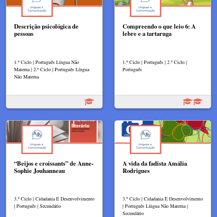
Descrição psicológica de
Compreendo o que leio 6: A
pessoas
lebre e a tartaruga
1.º Ciclo | Português Língua Não
1.º Ciclo | Português | 2.º Ciclo |
Materna | 2.º Ciclo | Português Língua
Português
Não Materna
“Beijos e croissants” de Anne-
A vida da fadista Amália
Sophie Jouhanneau
Rodrigues
3.º Ciclo | Cidadania E Desenvolvimento
3.º Ciclo | Cidadania E Desenvolvimento
| Português | Secundário
| Português Língua Não Materna |
Secundário