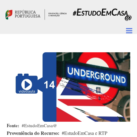
Passar para o conteúdo principal
Fonte
#EstudoEmCasa@
Proveniência do Recurso
#EstudoEmCasa e RTP