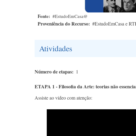
Fonte
#EstudoEmCasa@
Proveniência do Recurso
#EstudoEmCasa e RT
Atividades
Número de etapas
1
ETAPA 1 - Filosofia da Arte: teorias não essencial
Assiste ao vídeo com atenção: