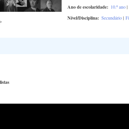
Ano de escolaridade
10.º ano
|
Nível/Disciplina
Secundário
|
F
P
istas