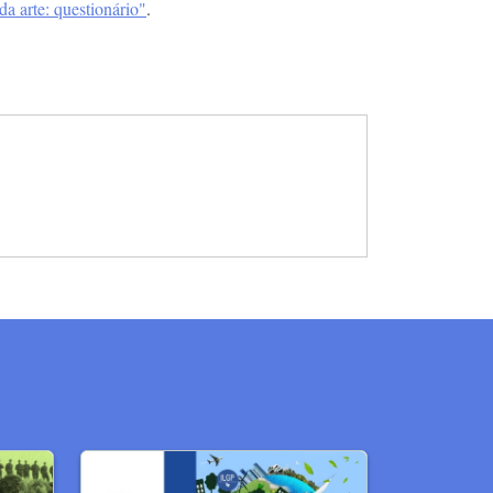
da arte: questionário"
.