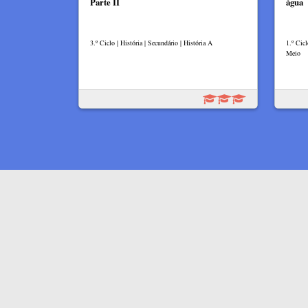
Parte II
água
3.º Ciclo | História | Secundário | História A
1.º Cic
Meio