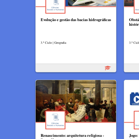
Evolução e gestão das bacias hidrográficas
Obstá
histór
3.º Ciclo | Geografia
3.º Cicl
Renascimento: arquitetura religiosa -
Jogo: