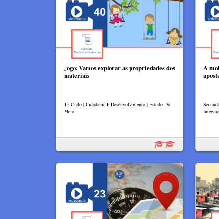
Jogo: Vamos explorar as propriedades dos
A mob
materiais
apost
1.º Ciclo | Cidadania E Desenvolvimento | Estudo Do
Secundár
Meio
Integraç