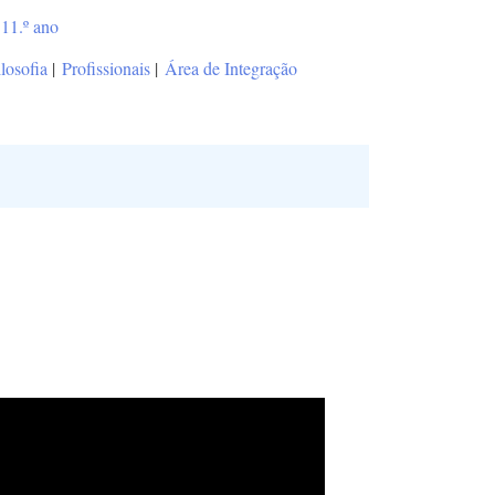
11.º ano
ilosofia
|
Profissionais
|
Área de Integração