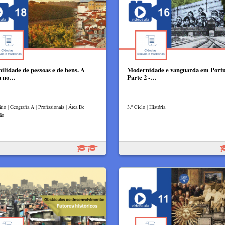
ilidade de pessoas e de bens. A
Modernidade e vanguarda em Portu
a no…
Parte 2 -…
io | Geografia A | Profissionais | Área De
3.º Ciclo | História
ão