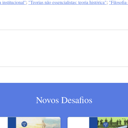
a institucional"
;
"Teorias não essencialistas: teoria histórica"
;
"Filosofia 
Novos Desafios