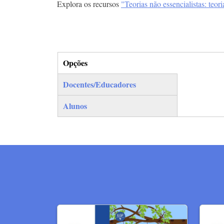
Explora os recursos
"Teorias não essencialistas: teori
Opções
(separador ativo)
Docentes/Educadores
Alunos