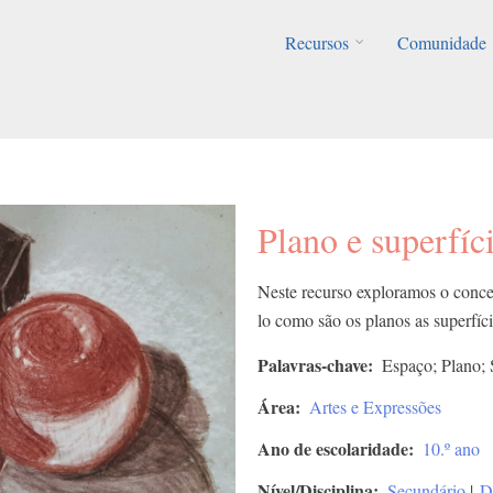
Recursos
Comunidade
Plano e superfíci
Neste recurso exploramos o conce
lo como são os planos as superfíci
Palavras-chave
Espaço; Plano; 
Área
Artes e Expressões
Ano de escolaridade
10.º ano
Nível/Disciplina
Secundário
|
D