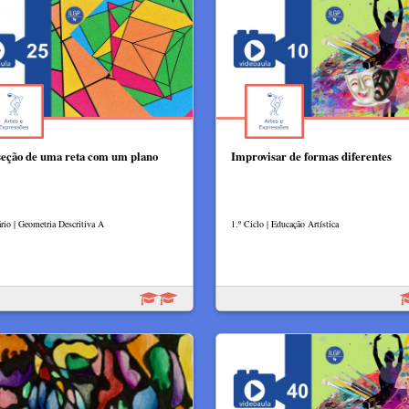
seção de uma reta com um plano
Improvisar de formas diferentes
rio | Geometria Descritiva A
1.º Ciclo | Educação Artística