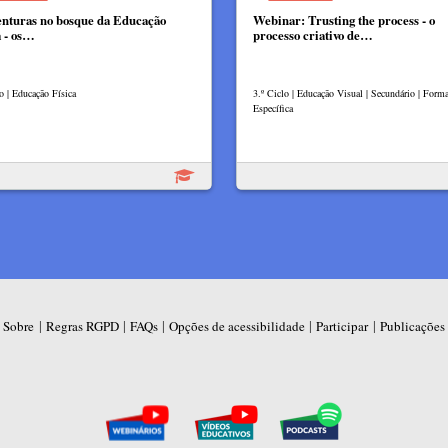
enturas no bosque da Educação
Webinar: Trusting the process - o
a - os…
processo criativo de…
o | Educação Física
3.º Ciclo | Educação Visual | Secundário | Form
Específica
|
|
|
|
|
Sobre
Regras RGPD
FAQs
Opções de acessibilidade
Participar
Publicações