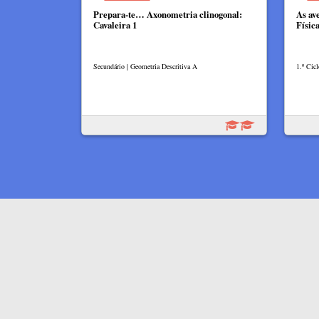
Prepara-te… Axonometria clinogonal:
As av
Cavaleira 1
Físic
Secundário | Geometria Descritiva A
1.º Cicl