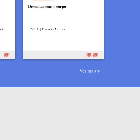
Desenhar com o corpo
ação
1.º Ciclo | Educação Artística
Ver mais