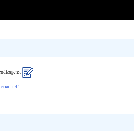
rendizagens.
deoaula 45
.