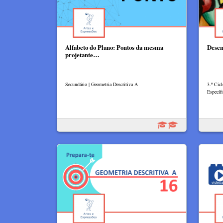
Alfabeto do Plano: Pontos da mesma
Desen
projetante…
Secundário | Geometria Descritiva A
3.º Cic
Específi