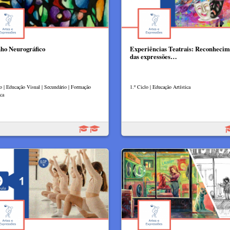
ho Neurográfico
Experiências Teatrais: Reconhecim
das expressões…
lo | Educação Visual | Secundário | Formação
1.º Ciclo | Educação Artística
ca