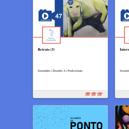
Retrato (3)
Inter
Secundário | Desenho A | Profissionais
Secundá