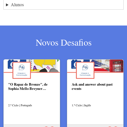
Alunos
Novos Desafios
"O Rapaz de Bronze", de
Ask and answer about past
Sophia Mello Breyner…
events
2.º Ciclo | Português
1.º Ciclo | Inglês