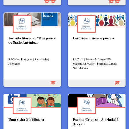
Instante literário: "Nos passos
Descrição física de pessoas
de Santo António…
3.º Ciclo | Português | Secundário |
1.º Ciclo | Português Língua Não
Português
Materna | 2.º Ciclo | Português Língua
Não Materna
Uma visita à biblioteca
Escrita Criativa - A criada lá
de cima