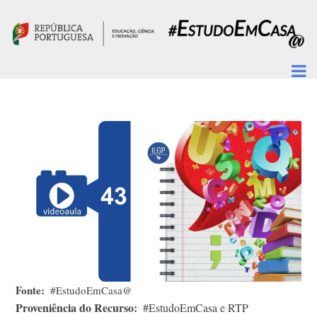
Passar para o conteúdo principal
Fonte
#EstudoEmCasa@
Proveniência do Recurso
#EstudoEmCasa e RTP