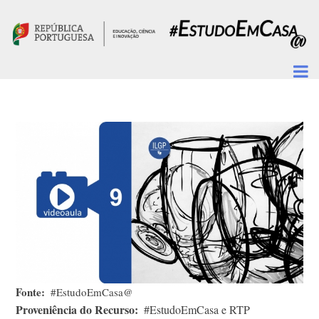
Passar para o conteúdo principal
Fonte
#EstudoEmCasa@
Proveniência do Recurso
#EstudoEmCasa e RTP