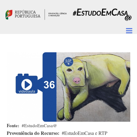
Passar para o conteúdo principal
Fonte
#EstudoEmCasa@
Proveniência do Recurso
#EstudoEmCasa e RTP