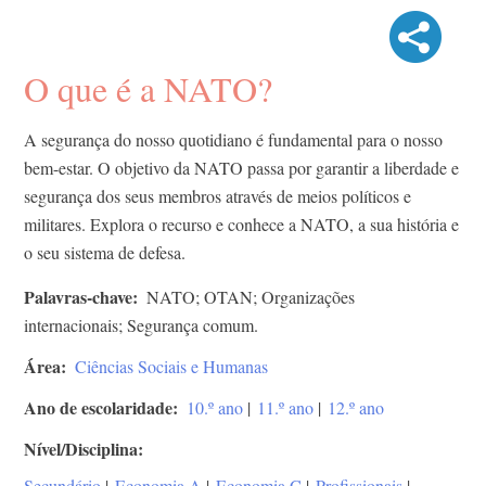
O que é a NATO?
A segurança do nosso quotidiano é fundamental para o nosso
bem-estar. O objetivo da NATO passa por garantir a liberdade e
segurança dos seus membros através de meios políticos e
militares. Explora o recurso e conhece a NATO, a sua história e
o seu sistema de defesa.
Palavras-chave
NATO; OTAN; Organizações
internacionais; Segurança comum.
Área
Ciências Sociais e Humanas
Ano de escolaridade
10.º ano
|
11.º ano
|
12.º ano
Nível/Disciplina
Secundário
|
Economia A
|
Economia C
|
Profissionais
|