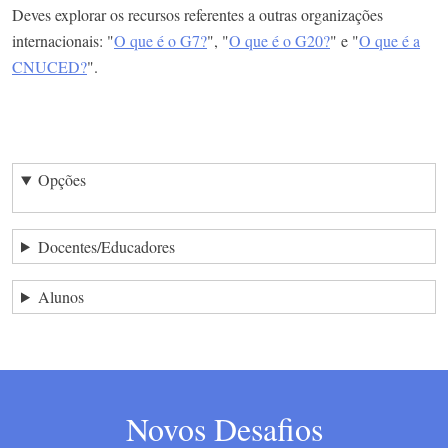
Deves explorar os recursos referentes a outras organizações
internacionais: "
O que é o G7?
", "
O que é o G20?
" e "
O que é a
CNUCED?
".
Opções
Docentes/Educadores
Alunos
Novos Desafios