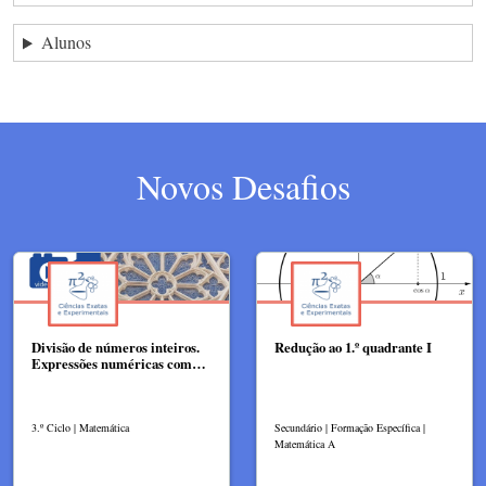
Alunos
Novos Desafios
Divisão de números inteiros.
Redução ao 1.º quadrante I
Expressões numéricas com…
3.º Ciclo | Matemática
Secundário | Formação Específica |
Matemática A