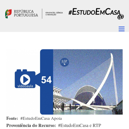
Passar para o conteúdo principal
Fonte
#EstudoEmCasa Apoia
Proveniência do Recurso
#EstudoEmCasa e RTP