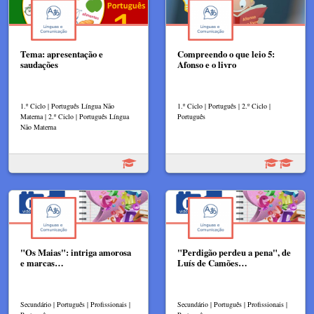
Tema: apresentação e
Compreendo o que leio 5:
saudações
Afonso e o livro
1.º Ciclo | Português Língua Não
1.º Ciclo | Português | 2.º Ciclo |
Materna | 2.º Ciclo | Português Língua
Português
Não Materna
"Os Maias": intriga amorosa
"Perdigão perdeu a pena", de
e marcas…
Luís de Camões…
Secundário | Português | Profissionais |
Secundário | Português | Profissionais |