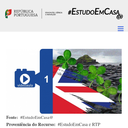
Passar para o conteúdo principal
Fonte
#EstudoEmCasa@
Proveniência do Recurso
#EstudoEmCasa e RTP