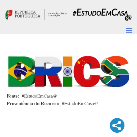
Passar para o conteúdo principal
Fonte
#EstudoEmCasa@
Proveniência do Recurso
#EstudoEmCasa@