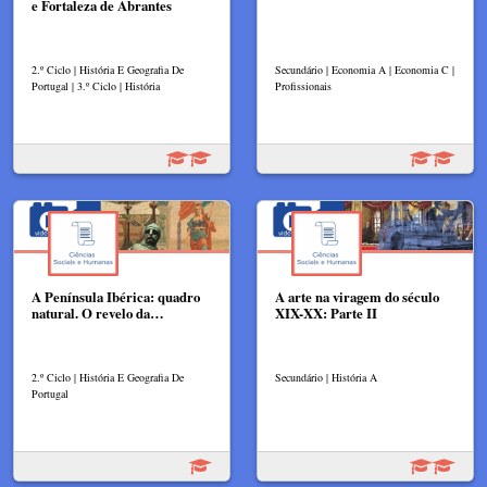
e Fortaleza de Abrantes
2.º Ciclo | História E Geografia De
Secundário | Economia A | Economia C |
Portugal | 3.º Ciclo | História
Profissionais
A Península Ibérica: quadro
A arte na viragem do século
natural. O revelo da…
XIX-XX: Parte II
2.º Ciclo | História E Geografia De
Secundário | História A
Portugal