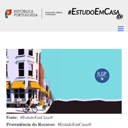
Passar para o conteúdo principal
Fonte
#EstudoEmCasa@
Proveniência do Recurso
#EstudoEmCasa@