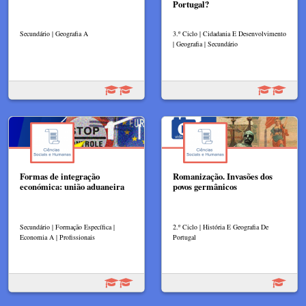
Portugal?
Secundário | Geografia A
3.º Ciclo | Cidadania E Desenvolvimento
| Geografia | Secundário
Formas de integração
Romanização. Invasões dos
económica: união aduaneira
povos germânicos
Secundário | Formação Específica |
2.º Ciclo | História E Geografia De
Economia A | Profissionais
Portugal