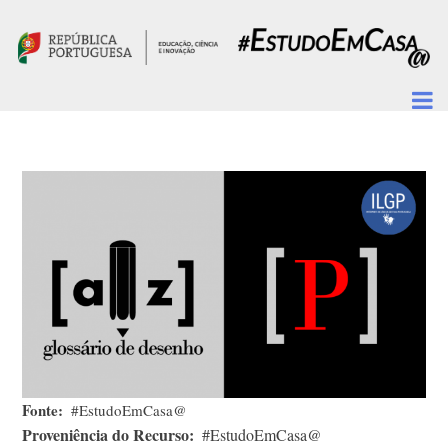
Passar para o conteúdo principal
Fonte
#EstudoEmCasa@
Proveniência do Recurso
#EstudoEmCasa@