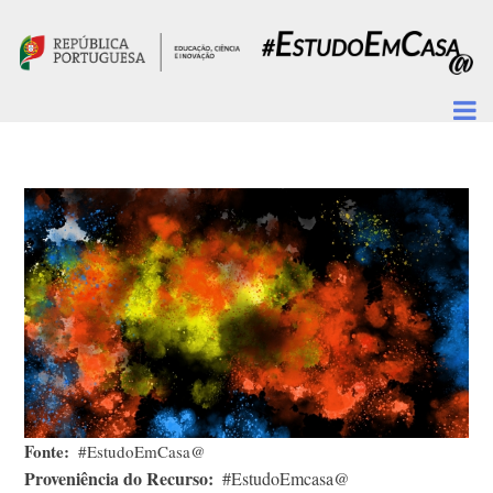
Passar para o conteúdo principal
Fonte
#EstudoEmCasa@
Proveniência do Recurso
#EstudoEmcasa@