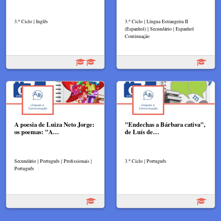
3.º Ciclo | Inglês
3.º Ciclo | Língua Estrangeira II
(Espanhol) | Secundário | Espanhol
Continuação
A poesia de Luiza Neto Jorge:
"Endechas a Bárbara cativa",
os poemas: "A…
de Luís de…
Secundário | Português | Profissionais |
3.º Ciclo | Português
Português