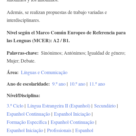
Además, se realizan propuestas de trabajo variadas e
interdisciplinares.
Nivel según el Marco Común Europeo de Referencia para
las Lenguas (MCER): A2 / B1.
Palavras-chave
Sinónimos; Antónimos; Igualdad de género;
Mujer; Debate.
Área
Línguas e Comunicação
Ano de escolaridade
9.º ano
|
10.º ano
|
11.º ano
Nível/Disciplina
3.º Ciclo
|
Língua Estrangeira II (Espanhol)
|
Secundário
|
Espanhol Continuação
|
Espanhol Iniciação
|
Formação Específica
|
Espanhol Continuação
|
Espanhol Iniciação
|
Profissionais
|
Espanhol