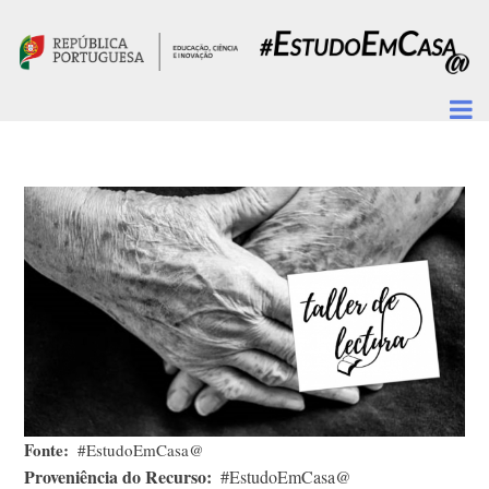
Passar para o conteúdo principal
Fonte
#EstudoEmCasa@
Proveniência do Recurso
#EstudoEmCasa@