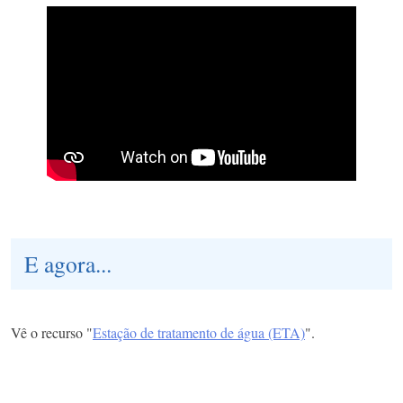
E agora...
Vê o recurso "
Estação de tratamento de água (ETA)
".