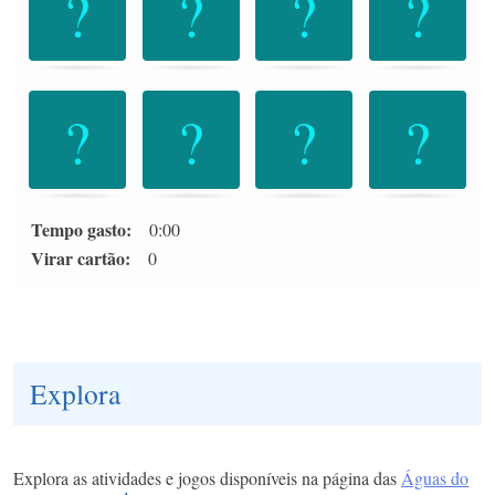
cartões.
Use
arrow
keys
left
and
right
to
Tempo gasto:
0:00
navigate
Virar cartão:
0
cards.
Use
space
or
enter
Explora
key
to
turn
Explora as atividades e jogos disponíveis na página das
Águas do
card.