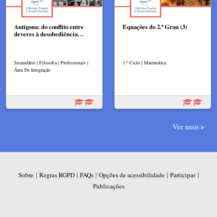
Antígona: do conflito entre
Equações do 2.º Grau (3)
deveres à desobediência…
Secundário | Filosofia | Profissionais |
3.º Ciclo | Matemática
Área De Integração
Ver mais
|
|
|
|
|
Sobre
Regras RGPD
FAQs
Opções de acessibilidade
Participar
Publicações