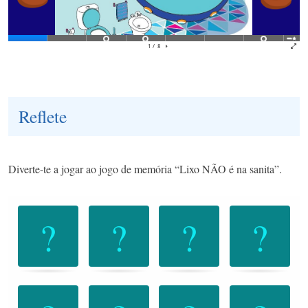
Reflete
Diverte-te a jogar ao jogo de memória “Lixo NÃO é na sanita”.
Jogo
.
de
memória.
Forme
pares
de