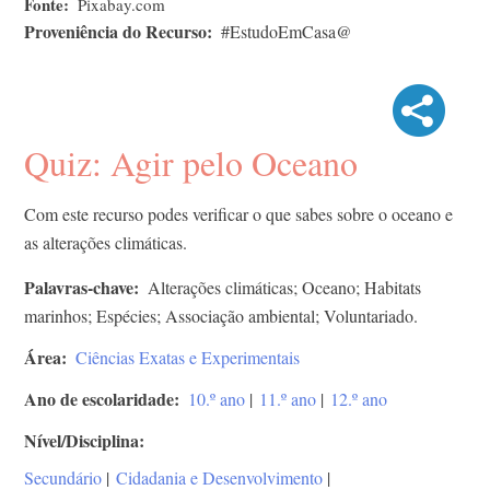
Fonte
Pixabay.com
Proveniência do Recurso
#EstudoEmCasa@
Quiz: Agir pelo Oceano
Com este recurso podes verificar o que sabes sobre o oceano e
as alterações climáticas.
Palavras-chave
Alterações climáticas; Oceano; Habitats
marinhos; Espécies; Associação ambiental; Voluntariado.
Área
Ciências Exatas e Experimentais
Ano de escolaridade
10.º ano
|
11.º ano
|
12.º ano
Nível/Disciplina
Secundário
|
Cidadania e Desenvolvimento
|