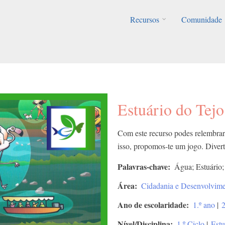
Recursos
Comunidade
Estuário do Tejo
Com este recurso podes relembrar 
isso, propomos-te um jogo. Divert
Palavras-chave
Água; Estuário;
Área
Cidadania e Desenvolvim
Ano de escolaridade
1.º ano
|
2
Nível/Disciplina
1.º Ciclo
|
Est