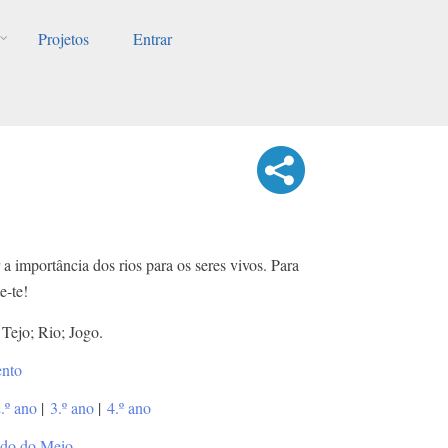
Projetos
Entrar
a importância dos rios para os seres vivos. Para
e-te!
 Tejo; Rio; Jogo.
ento
.º ano
|
3.º ano
|
4.º ano
udo do Meio