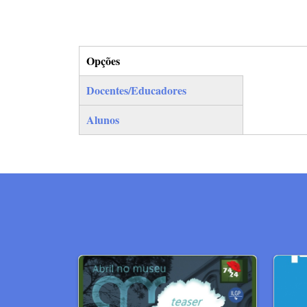
Opções
(separador ativo)
Docentes/Educadores
Alunos