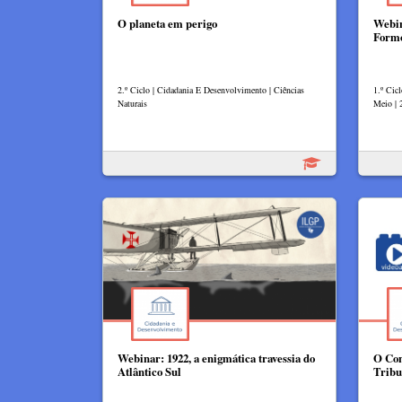
O planeta em perigo
Webin
Form
2.º Ciclo | Cidadania E Desenvolvimento | Ciências
1.º Cic
Naturais
Meio | 
Webinar: 1922, a enigmática travessia do
O Con
Atlântico Sul​
Tribu