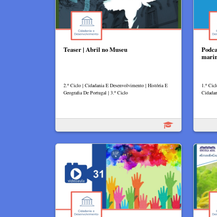
Teaser | Abril no Museu
Podca
mari
2.º Ciclo | Cidadania E Desenvolvimento | História E
1.º Cic
Geografia De Portugal | 3.º Ciclo
Cidadan