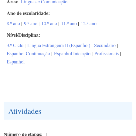
Área
Línguas e Comunicação
Ano de escolaridade
8.º ano
|
9.º ano
|
10.º ano
|
11.º ano
|
12.º ano
Nível/Disciplina
3.º Ciclo
|
Língua Estrangeira II (Espanhol)
|
Secundário
|
Espanhol Continuação
|
Espanhol Iniciação
|
Profissionais
|
Espanhol
Atividades
Número de etapas
1