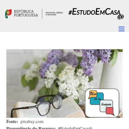
Passar para o conteúdo principal
Fonte
pixabay.com
Proveniência do Recurso
#EstudoEmCasa@