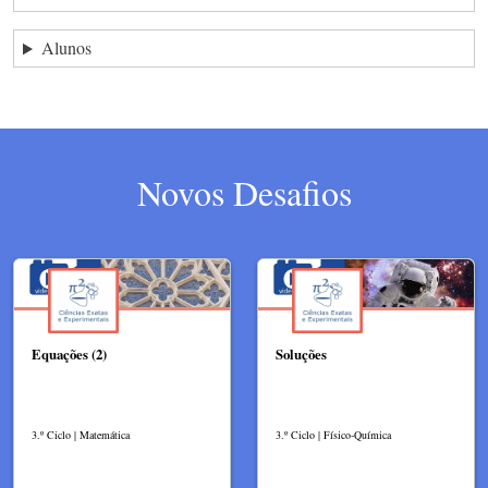
Alunos
Novos Desafios
Equações (2)
Soluções
3.º Ciclo | Matemática
3.º Ciclo | Físico-Química