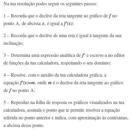
Na tua resolução podes seguir os seguintes passos:​
1 – Recorda que o declive da reta tangente ao gráfico de
f
no
ponto A, de abcissa
x
, é igual a
f’(x)
;​
2 – Recorda que o declive de uma reta é igual à tangente da sua
inclinação;​
3 – Determina uma expressão analítica de
f’
e escreve-a no editor
de funções da tua calculadora, respeitando o seu domínio;​
4 – Resolve, com o auxílio da tua calculadora gráfica, a
equação
f’(x)=m
, onde
m
é o declive da reta tangente ao gráfico
de
f
no ponto A;​
5 – Reproduz na folha de resposta os gráficos visualizados na tua
calculadora, assinala o ponto que te permite resolver a equação
referida no ponto anterior e indica, com aproximação às centésimas,
a abcissa desse ponto.​