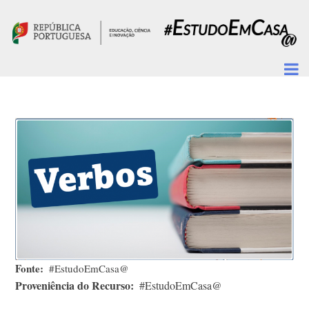
Passar para o conteúdo principal
Fonte
#EstudoEmCasa@
Proveniência do Recurso
#EstudoEmCasa@