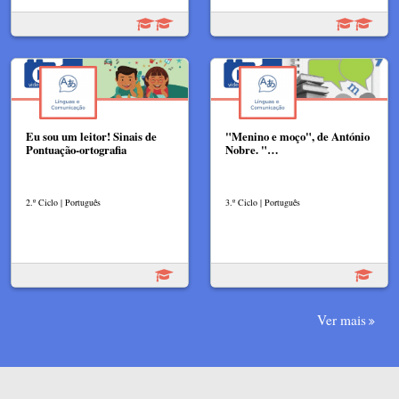
Eu sou um leitor! Sinais de
"Menino e moço", de António
Pontuação-ortografia
Nobre. "…
2.º Ciclo | Português
3.º Ciclo | Português
Ver mais