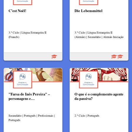
C’est Noël!
Die Lebensmittel
3.º Ciclo | Língua Estrangeira II
3.º Ciclo | Língua Estrangeira II
(Francês)
(Alemão) | Secundário | Alemão Iniciação
"Farsa de Inês Pereira" –
O que é o complemento agente
personagens e…
da passiva?
Secundário | Português | Profissionais |
2.º Ciclo | Português
Português