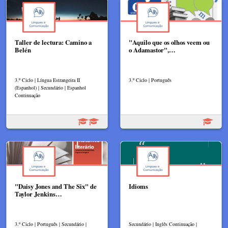
Taller de lectura: Camino a
"Aquilo que os olhos veem ou
Belén
o Adamastor",…
3.º Ciclo | Língua Estrangeira II
3.º Ciclo | Português
(Espanhol) | Secundário | Espanhol
Continuação
"Daisy Jones and The Six" de
Idioms
Taylor Jenkins…
3.º Ciclo | Português | Secundário |
Secundário | Inglês Continuação |